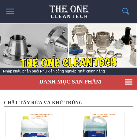
TRANG CHỦ
GIỚI THIỆU
THÔNG TIN SẢN PHẨM
TIN TỨC
Nhập khẩu phân phối Phụ kiện công nghiệp Nhật chính hãng
LIÊN HỆ
DANH MỤC SẢN PHẨM
CATALOG SẢN PHẨM
CHẤT TẨY RỬA VÀ KHỬ TRÙNG