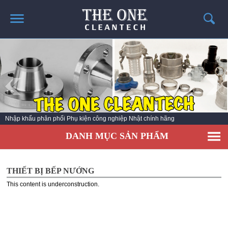
TRANG CHỦ
GIỚI THIỆU
THÔNG TIN SẢN PHẨM
TIN TỨC
Nhập khẩu phân phối Phụ kiện công nghiệp Nhật chính hãng
LIÊN HỆ
DANH MỤC SẢN PHẨM
CATALOG SẢN PHẨM
THIẾT BỊ BẾP NƯỚNG
This content is underconstruction.