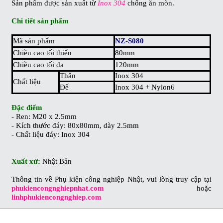
Sản phẩm được sản xuất từ
Inox 304
chống ăn mòn.
Chi tiết sản phẩm
Mã sản phẩm
NZ-S080
Chiều cao tối thiểu
80mm
Chiều cao tối đa
120mm
Thân
Inox 304
Chất liệu
Đế
Inox 304 + Nylon6
Đặc điểm
- Ren: M20 x 2.5mm
-
Kích thước đáy: 80x80mm, dày 2.5mm
- Chất liệu đáy: Inox 304
Xuất xứ:
Nhật Bản
Thông tin về Phụ kiện công nghiệp Nhật, vui lòng truy cập tại
phukiencongnghiepnhat.com
hoặc
linhphukiencongnghiep.com