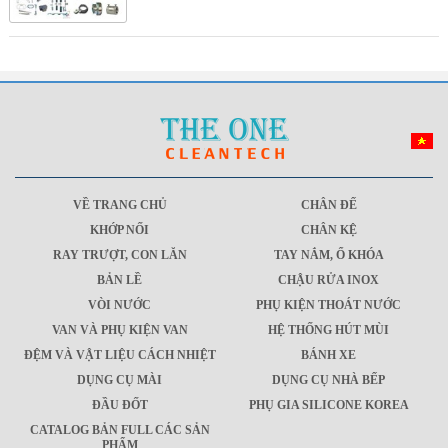
VỀ TRANG CHỦ
CHÂN ĐẾ
KHỚP NỐI
CHÂN KỆ
RAY TRƯỢT, CON LĂN
TAY NẮM, Ổ KHÓA
BẢN LỀ
CHẬU RỬA INOX
VÒI NƯỚC
PHỤ KIỆN THOÁT NƯỚC
VAN VÀ PHỤ KIỆN VAN
HỆ THỐNG HÚT MÙI
ĐỆM VÀ VẬT LIỆU CÁCH NHIỆT
BÁNH XE
DỤNG CỤ MÀI
DỤNG CỤ NHÀ BẾP
ĐẦU ĐỐT
PHỤ GIA SILICONE KOREA
CATALOG BẢN FULL CÁC SẢN
PHẨM