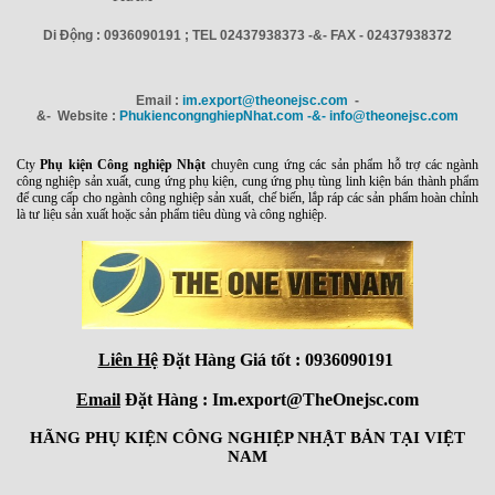
Di Động : 0936090191 ; TEL 02437938373 -&- FAX - 02437938372
Email :
im.export@theonejsc.com
-
&- Website :
PhukiencongnghiepNhat.com -&- info@theonejsc.com
Cty
Phụ kiện Công nghiệp Nhật
chuyên cung ứng các sản phẩm hỗ trợ các ngành
công nghiệp sản xuất, cung ứng phụ kiện, cung ứng phụ tùng linh kiện bán thành phẩm
để cung cấp cho ngành công nghiệp sản xuất, chế biến, lắp ráp các sản phẩm hoàn chỉnh
là tư liệu sản xuất hoặc sản phẩm tiêu dùng và công nghiệp.
Liên Hệ
Đặt Hàng Giá tốt : 0936090191
Email
Đặt Hàng : Im.export@TheOnejsc.com
HÃNG PHỤ KIỆN CÔNG NGHIỆP NHẬT BẢN TẠI VIỆT
NAM