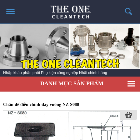
TRANG CHỦ
GIỚI THIỆU
THÔNG TIN SẢN PHẨM
TIN TỨC
Nhập khẩu phân phối Phụ kiện công nghiệp Nhật chính hãng
LIÊN HỆ
DANH MỤC SẢN PHẨM
CATALOG SẢN PHẨM
Chân đế điều chỉnh đáy vuông NZ-S080