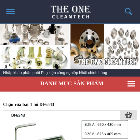
TRANG CHỦ
GIỚI THIỆU
THÔNG TIN SẢN PHẨM
TIN TỨC
Nhập khẩu phân phối Phụ kiện công nghiệp Nhật chính hãng
LIÊN HỆ
DANH MỤC SẢN PHẨM
CATALOG SẢN PHẨM
Chậu rửa bát 1 hố DF6543