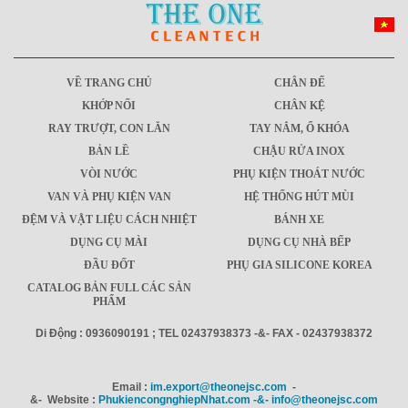
VỀ TRANG CHỦ
CHÂN ĐẾ
KHỚP NỐI
CHÂN KỆ
RAY TRƯỢT, CON LĂN
TAY NẮM, Ổ KHÓA
BẢN LỀ
CHẬU RỬA INOX
VÒI NƯỚC
PHỤ KIỆN THOÁT NƯỚC
VAN VÀ PHỤ KIỆN VAN
HỆ THỐNG HÚT MÙI
ĐỆM VÀ VẬT LIỆU CÁCH NHIỆT
BÁNH XE
DỤNG CỤ MÀI
DỤNG CỤ NHÀ BẾP
ĐẦU ĐỐT
PHỤ GIA SILICONE KOREA
CATALOG BẢN FULL CÁC SẢN
PHẨM
Di Động : 0936090191 ; TEL 02437938373 -&- FAX - 02437938372
Email :
im.export@theonejsc.com
-
&- Website :
PhukiencongnghiepNhat.com -&- info@theonejsc.com