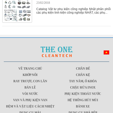
23/02/2018
Catalog Vật tư phụ kiện công nghiệp Nhật phân phối
các phụ kiện linh kiện công nghiệp NHẬT, các phụ...
VỀ TRANG CHỦ
CHÂN ĐẾ
KHỚP NỐI
CHÂN KỆ
RAY TRƯỢT, CON LĂN
TAY NẮM, Ổ KHÓA
BẢN LỀ
CHẬU RỬA INOX
VÒI NƯỚC
PHỤ KIỆN THOÁT NƯỚC
VAN VÀ PHỤ KIỆN VAN
HỆ THỐNG HÚT MÙI
ĐỆM VÀ VẬT LIỆU CÁCH NHIỆT
BÁNH XE
DỤNG CỤ MÀI
DỤNG CỤ NHÀ BẾP