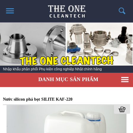
TRANG CHỦ
GIỚI THIỆU
THÔNG TIN SẢN PHẨM
TIN TỨC
Phụ kiện công nghiệp NHẬT BẢN chính hãng
LIÊN HỆ
DANH MỤC SẢN PHẨM
CATALOG SẢN PHẨM
Nước silicon phá bọt SILITE KAF-220