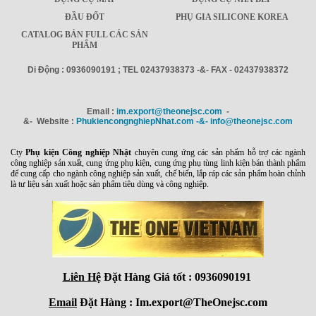
ĐẦU ĐỐT
PHỤ GIA SILICONE KOREA
CATALOG BẢN FULL CÁC SẢN
PHẨM
Di Động : 0936090191 ; TEL 02437938373 -&- FAX - 02437938372
Email :
im.export@theonejsc.com
-
&- Website :
PhukiencongnghiepNhat.com -&- info@theonejsc.com
Cty
Phụ kiện Công nghiệp Nhật
chuyên cung ứng các sản phẩm hỗ trợ các ngành
công nghiệp sản xuất, cung ứng phụ kiện, cung ứng phụ tùng linh kiện bán thành phẩm
để cung cấp cho ngành công nghiệp sản xuất, chế biến, lắp ráp các sản phẩm hoàn chỉnh
là tư liệu sản xuất hoặc sản phẩm tiêu dùng và công nghiệp.
Liên Hệ
Đặt Hàng Giá tốt : 0936090191
Email
Đặt Hàng : Im.export@TheOnejsc.com