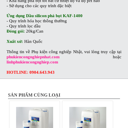
-
Khả năng phá bọt tốt bất cứ nhiệt độ và độ pH nào
-
Sử dụng cho các quy trình đặc biệt
Ứng dụng Dầu silicon phá bọt KAF-1400
-
Quy trình hóa học thông thường
-
Quy trình lọc dầu
Đóng gói:
20kg/Can
Xuất xứ:
Hàn Quốc
Thông tin về Phụ kiện công nghiệp Nhật, vui lòng truy cập tại
phukiencongnghiepnhat.com
hoặc
linhphukiencongnghiep.com
HOTLINE: 0904.643.943
SẢN PHẨM CÙNG LOẠI