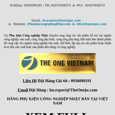
Di Động : 0936090191 ; TEL 02437938373 -&- FAX - 02437938372
Email :
im.export@theonejsc.com
-
&- Website :
PhukiencongnghiepNhat.com -&- info@theonejsc.com
Cty
Phụ kiện Công nghiệp Nhật
chuyên cung ứng các sản phẩm hỗ trợ các ngành
công nghiệp sản xuất, cung ứng phụ kiện, cung ứng phụ tùng linh kiện bán thành phẩm
để cung cấp cho ngành công nghiệp sản xuất, chế biến, lắp ráp các sản phẩm hoàn chỉnh
là tư liệu sản xuất hoặc sản phẩm tiêu dùng và công nghiệp.
Liên Hệ
Đặt Hàng Giá tốt : 0936090191
Email
Đặt Hàng : Im.export@TheOnejsc.com
HÃNG PHỤ KIỆN CÔNG NGHIỆP NHẬT BẢN TẠI VIỆT
NAM