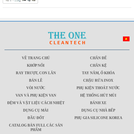
VỀ TRANG CHỦ
CHÂN ĐẾ
KHỚP NỐI
CHÂN KỆ
RAY TRƯỢT, CON LĂN
TAY NẮM, Ổ KHÓA
BẢN LỀ
CHẬU RỬA INOX
VÒI NƯỚC
PHỤ KIỆN THOÁT NƯỚC
VAN VÀ PHỤ KIỆN VAN
HỆ THỐNG HÚT MÙI
ĐỆM VÀ VẬT LIỆU CÁCH NHIỆT
BÁNH XE
DỤNG CỤ MÀI
DỤNG CỤ NHÀ BẾP
ĐẦU ĐỐT
PHỤ GIA SILICONE KOREA
CATALOG BẢN FULL CÁC SẢN
PHẨM