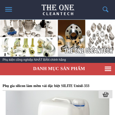
TRANG CHỦ
GIỚI THIỆU
THÔNG TIN SẢN PHẨM
TIN TỨC
Phụ kiện công nghiệp NHẬT BẢN chính hãng
LIÊN HỆ
DANH MỤC SẢN PHẨM
CATALOG SẢN PHẨM
Phụ gia silicon làm mềm vải đặc biệt SILITE Unisil-333