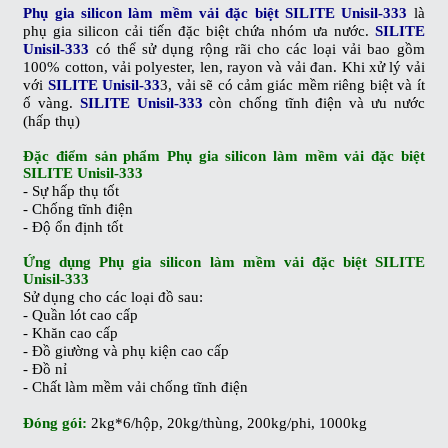
Phụ gia silicon làm mềm vải đặc biệt SILITE Unisil-333
là
phụ gia silicon cải tiến đặc biệt chứa nhóm ưa nước.
SILITE
Unisil-333
có thể sử dụng rộng rãi cho các loại vải bao gồm
100% cotton, vải polyester, len, rayon và vải đan. Khi xử lý vải
với
SILITE Unisil-33
3, vải sẽ có cảm giác mềm riêng biệt và ít
ố vàng.
SILITE Unisil-333
còn chống tĩnh điện và ưu nước
(hấp thụ)
Đặc điểm sản phẩm
Phụ gia silicon làm mềm vải đặc biệt
SILITE Unisil-333
-
Sự hấp thụ tốt
- Chống tĩnh điện
- Độ ổn định tốt
Ứng dụng
Phụ gia silicon làm mềm vải đặc biệt SILITE
Unisil-333
Sử dụng cho các loại đồ sau:
-
Quần lót cao cấp
- Khăn cao cấp
- Đồ giường và phụ kiện cao cấp
- Đồ nỉ
- Chất làm mềm vải chống tĩnh điện
Đóng gói:
2kg*6/hộp, 20kg/thùng, 200kg/phi, 1000kg